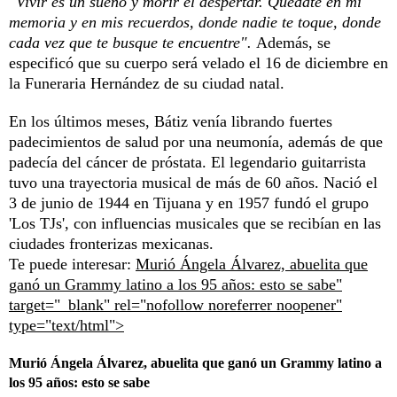
"Vivir es un sueño y morir el despertar. Quédate en mi
memoria y en mis recuerdos, donde nadie te toque, donde
cada vez que te busque te encuentre".
Además, se
especificó que su cuerpo será velado el 16 de diciembre en
la Funeraria Hernández de su ciudad natal.
En los últimos meses, Bátiz venía librando fuertes
padecimientos de salud por una neumonía, además de que
padecía del cáncer de próstata. El legendario guitarrista
tuvo una trayectoria musical de más de 60 años. Nació el
3 de junio de 1944 en Tijuana y en 1957 fundó el grupo
'Los TJs', con influencias musicales que se recibían en las
ciudades fronterizas mexicanas.
Te puede interesar:
Murió Ángela Álvarez, abuelita que
ganó un Grammy latino a los 95 años: esto se sabe"
target="_blank" rel="nofollow noreferrer noopener"
type="text/html">
Murió Ángela Álvarez, abuelita que ganó un Grammy latino a
los 95 años: esto se sabe