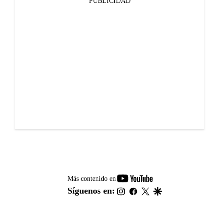
PUBLICIDAD
youtube-
Más contenido en
footer
instagram
facebook
twitter
google
Síguenos en: