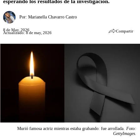
esperando los resultados de la investigación.
Por:
Marianella Chavarro Castro
8 de May, 2026
Compartir
Actualizado: 8 de may, 2026
Murió famosa actriz mientras estaba grabando: fue arrollada.
Foto:
GettyImages.