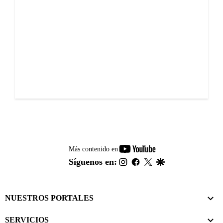
youtube-
Más contenido en
footer
instagram
facebook
twitter
google
Síguenos en:
NUESTROS PORTALES
SERVICIOS