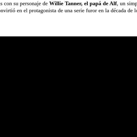
as con su personaje de
Willie Tanner, el papá de Alf
, un sim
virtió en el protagonista de una serie furor en la década de l