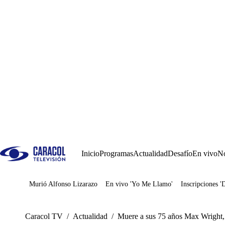
Inicio
Programas
Actualidad
Desafío
En vivo
No
Murió Alfonso Lizarazo
En vivo 'Yo Me Llamo'
Inscripciones '
Juegos
Caracol TV
/
Actualidad
/
Muere a sus 75 años Max Wright, r