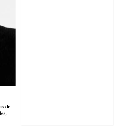
as de
les,