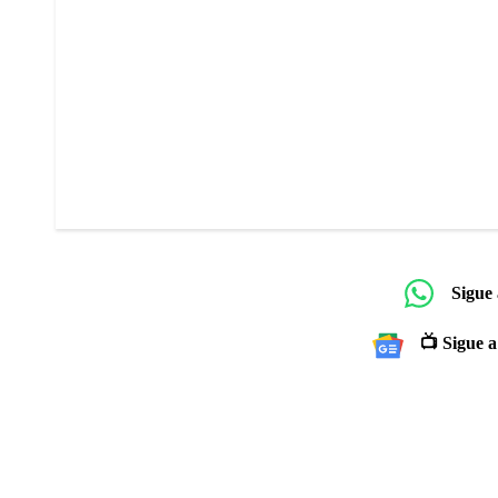
Sigue
📺 Sigue a