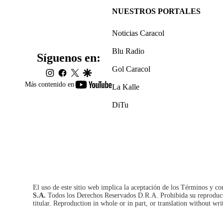
NUESTROS PORTALES
Noticias Caracol
Blu Radio
Síguenos en:
Gol Caracol
instagram
facebook
twitter
google
youtube-
Más contenido en
La Kalle
footer
DiTu
El uso de este sitio web implica la aceptación de los
Términos y co
S.A.
Todos los Derechos Reservados D.R.A. Prohibida su reproducció
titular. Reproduction in whole or in part, or translation without wri