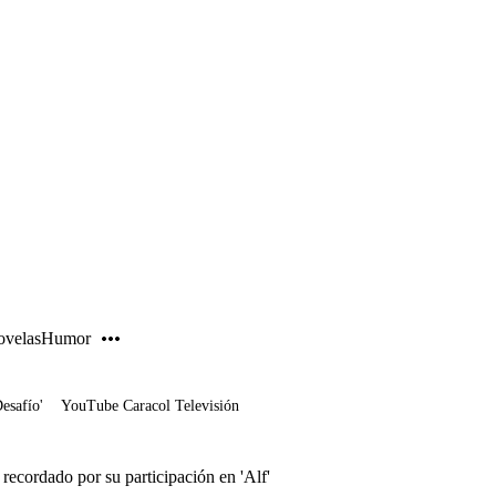
PUBLICIDAD
velas
Humor
Desafío'
YouTube Caracol Televisión
ecordado por su participación en 'Alf'