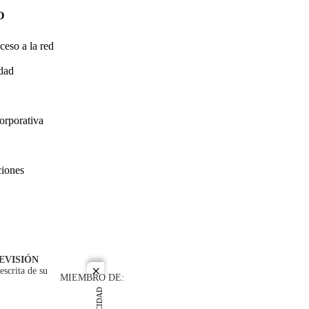
O
ceso a la red
idad
orporativa
ciones
EVISIÓN
escrita de su
close
MIEMBRO DE: