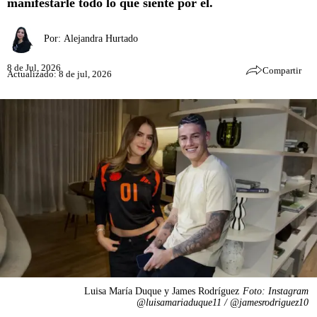
manifestarle todo lo que siente por él.
Por:
Alejandra Hurtado
8 de Jul, 2026
Compartir
Actualizado: 8 de jul, 2026
Luisa María Duque y James Rodríguez
Foto: Instagram
@luisamariaduque11 / @jamesrodriguez10