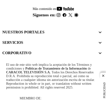
youtube-
Más contenido en
footer
instagram
facebook
twitter
google
Síguenos en:
NUESTROS PORTALES
SERVICIOS
CORPORATIVO
El uso de este sitio web implica la aceptación de los
Términos y
condiciones
y
Políticas de Tratamiento de la Información
de
CARACOL TELEVISIÓN S.A.
Todos los Derechos Reservados
D.R.A. Prohibida su reproducción total o parcial, así como su
cl
traducción a cualquier idioma sin autorización escrita de su titular.
Reproduction in whole or in part, or translation without written
PUBLICIDAD
permission is prohibited. All rights reserved 2025.
MIEMBRO DE: