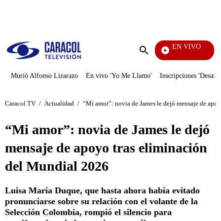
PUBLICIDAD
EN VIVO
Yo M
Enviar
búsqueda
Murió Alfonso Lizarazo
En vivo 'Yo Me Llamo'
Inscripciones 'Desafío
Caracol TV
/
Actualidad
/
“Mi amor”: novia de James le dejó mensaje de apoy
“Mi amor”: novia de James le dejó
mensaje de apoyo tras eliminación
del Mundial 2026
Luisa María Duque, que hasta ahora había evitado
pronunciarse sobre su relación con el volante de la
Selección Colombia, rompió el silencio para