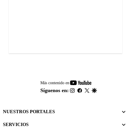
youtube-
Más contenido en
footer
instagram
facebook
twitter
google
Síguenos en:
NUESTROS PORTALES
SERVICIOS