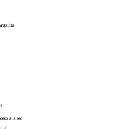
rgarita
O
ceso a la red
idad