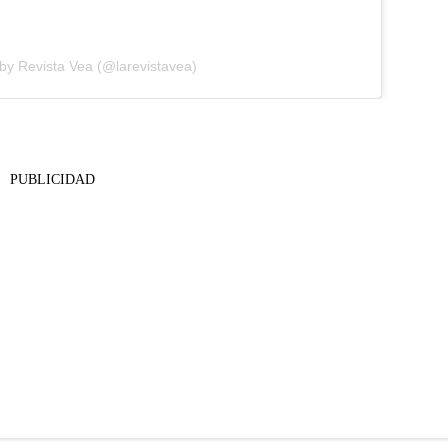
by Revista Vea (@larevistavea)
PUBLICIDAD