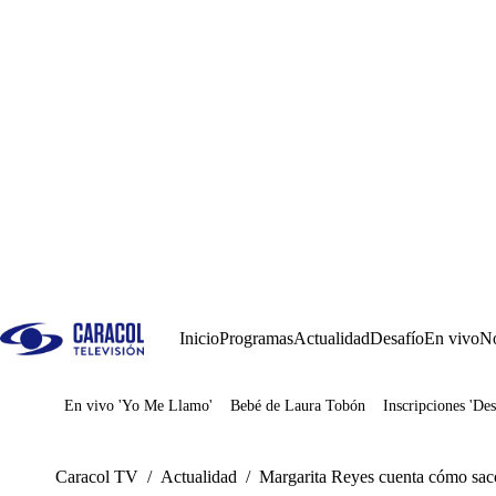
Inicio
Programas
Actualidad
Desafío
En vivo
No
En vivo 'Yo Me Llamo'
Bebé de Laura Tobón
Inscripciones 'Des
Juegos
Caracol TV
/
Actualidad
/
Margarita Reyes cuenta cómo sacó 