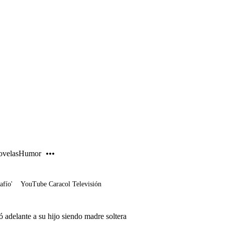
PUBLICIDAD
velas
Humor
afío'
YouTube Caracol Televisión
adelante a su hijo siendo madre soltera