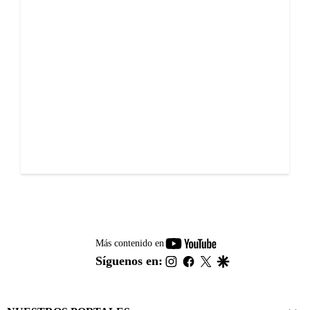
youtube-
Más contenido en
footer
instagram
facebook
twitter
google
Síguenos en: