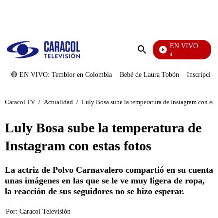
PUBLICIDAD
EN VIVO
Noticias Caracol
Enviar
búsqueda
🔴 EN VIVO: Temblor en Colombia
Bebé de Laura Tobón
Inscripcion
Caracol TV
/
Actualidad
/
Luly Bosa sube la temperatura de Instagram con esta
Luly Bosa sube la temperatura de
Instagram con estas fotos
La actriz de Polvo Carnavalero compartió en su cuenta
unas imágenes en las que se le ve muy ligera de ropa,
la reacción de sus seguidores no se hizo esperar.
Por:
Caracol Televisión