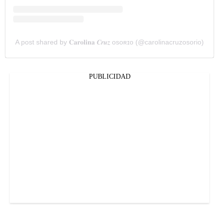
A post shared by 𝐂𝐚𝐫𝐨𝐥𝐢𝐧𝐚 𝑪𝒓𝒖𝒛 ᴏsᴏʀɪᴏ (@carolinacruzosorio)
PUBLICIDAD