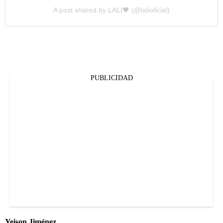
A post shared by LALI🖤 (@lalioficial)
PUBLICIDAD
Yeison Jiménez