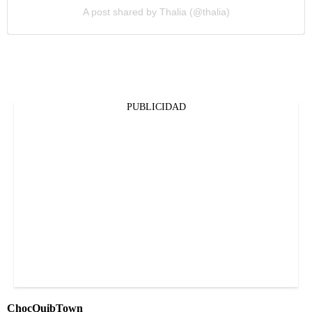
A post shared by Thalia (@thalia)
PUBLICIDAD
ChocQuibTown