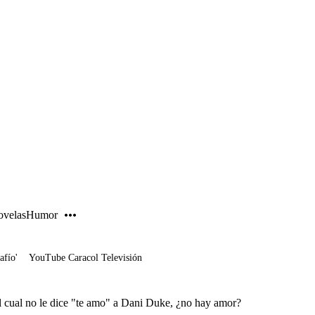
PUBLICIDAD
velas
Humor
afío'
YouTube Caracol Televisión
l cual no le dice "te amo" a Dani Duke, ¿no hay amor?