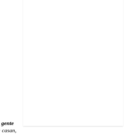
a gente
 casan,