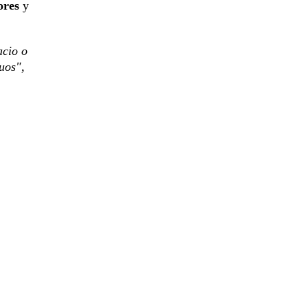
ores
y
acio o
uos",