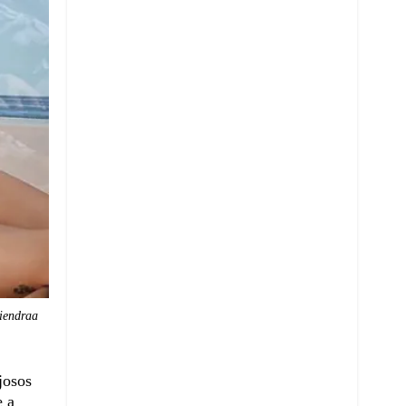
iendraa
josos
e a