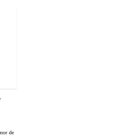
o
amor de