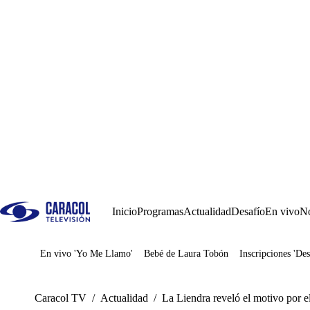
Inicio
Programas
Actualidad
Desafío
En vivo
No
En vivo 'Yo Me Llamo'
Bebé de Laura Tobón
Inscripciones 'Des
Juegos
Caracol TV
/
Actualidad
/
La Liendra reveló el motivo por e