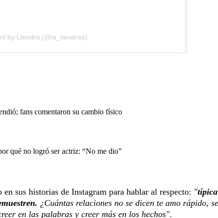
ed by Liendra (@la_liendraa)
endió; fans comentaron su cambio físico
or qué no logró ser actriz: “No me dio”
 en sus historias de Instagram para hablar al respecto:
"
típic
demuestren.
¿Cuántas relaciones no se dicen te amo rápido, se
reer en las palabras y creer más en los hechos".