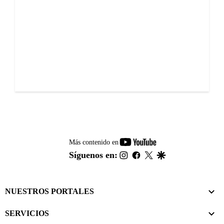
youtube-
Más contenido en
footer
instagram
facebook
twitter
google
Síguenos en:
NUESTROS PORTALES
SERVICIOS