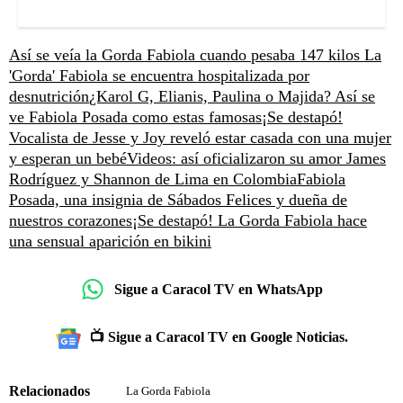
Así se veía la Gorda Fabiola cuando pesaba 147 kilos
La
'Gorda' Fabiola se encuentra hospitalizada por
desnutrición
¿Karol G, Elianis, Paulina o Majida? Así se
ve Fabiola Posada como estas famosas
¡Se destapó!
Vocalista de Jesse y Joy reveló estar casada con una mujer
y esperan un bebé
Videos: así oficializaron su amor James
Rodríguez y Shannon de Lima en Colombia
Fabiola
Posada, una insignia de Sábados Felices y dueña de
nuestros corazones
¡Se destapó! La Gorda Fabiola hace
una sensual aparición en bikini
Sigue a Caracol TV en WhatsApp
📺 Sigue a Caracol TV en Google Noticias.
Relacionados
La Gorda Fabiola