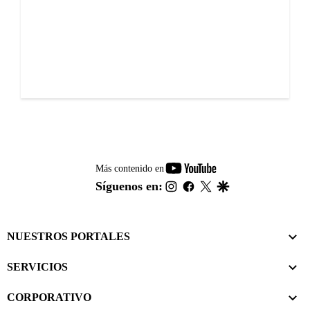
youtube-
Más contenido en
footer
instagram
facebook
twitter
google
Síguenos en:
NUESTROS PORTALES
SERVICIOS
CORPORATIVO