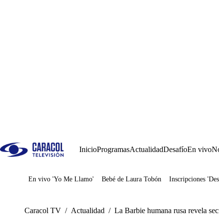
Inicio
Programas
Actualidad
Desafío
En vivo
No
En vivo 'Yo Me Llamo'
Bebé de Laura Tobón
Inscripciones 'Des
Juegos
Caracol TV
/
Actualidad
/
La Barbie humana rusa revela secre