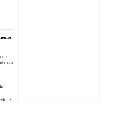
 menos
a mi
nte son
bie.
cción y