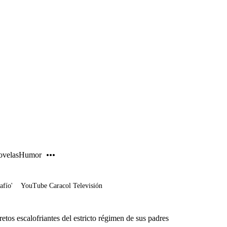
PUBLICIDAD
velas
Humor
afío'
YouTube Caracol Televisión
tos escalofriantes del estricto régimen de sus padres