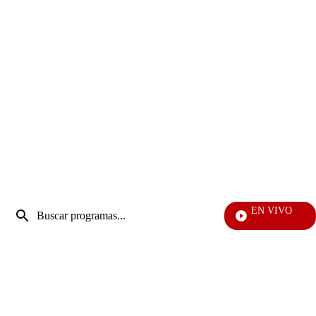
Entrada
EN VIVO
de
Televen
Enviar
búsqueda
búsqueda