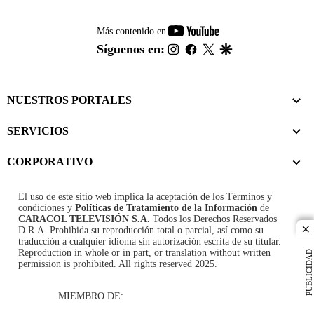
youtube-
Más contenido en
footer
instagram
facebook
twitter
google
Síguenos en:
NUESTROS PORTALES
SERVICIOS
CORPORATIVO
El uso de este sitio web implica la aceptación de los
Términos y
condiciones
y
Políticas de Tratamiento de la Información
de
CARACOL TELEVISIÓN S.A.
Todos los Derechos Reservados
D.R.A. Prohibida su reproducción total o parcial, así como su
cl
traducción a cualquier idioma sin autorización escrita de su titular.
Reproduction in whole or in part, or translation without written
PUBLICIDAD
permission is prohibited. All rights reserved 2025.
MIEMBRO DE: