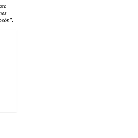
on:
nes
peón".