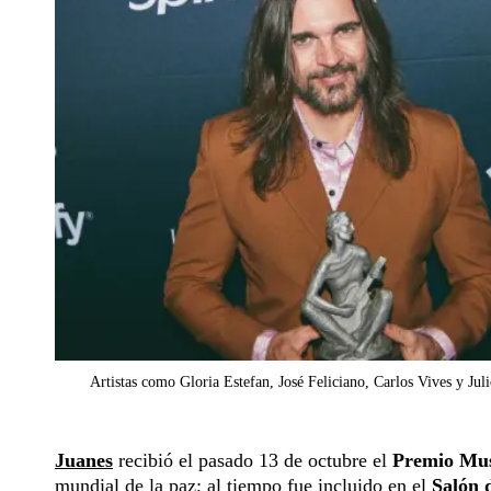
Artistas como Gloria Estefan, José Feliciano, Carlos Vives y Jul
Juanes
recibió el pasado 13 de octubre el
Premio Mu
mundial de la paz; al tiempo fue incluido en el
Salón 