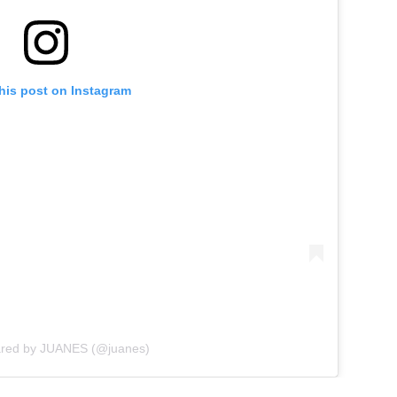
his post on Instagram
ared by JUANES (@juanes)