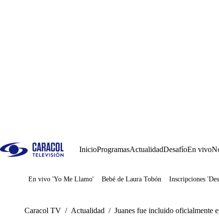
Inicio
Programas
Actualidad
Desafío
En vivo
No
En vivo 'Yo Me Llamo'
Bebé de Laura Tobón
Inscripciones 'Des
Juegos
Caracol TV
/
Actualidad
/
Juanes fue incluido oficialmente 