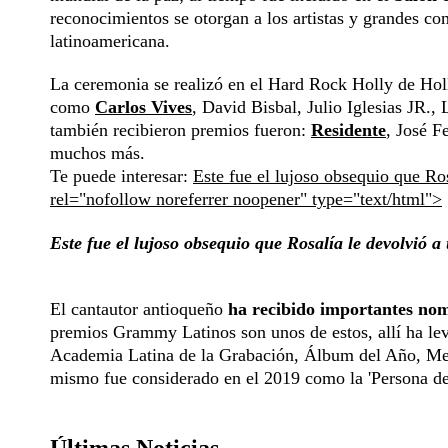
reconocimientos se otorgan a los artistas y grandes co
latinoamericana.
La ceremonia se realizó en el Hard Rock Holly de Holl
como
Carlos Vives
, David Bisbal, Julio Iglesias JR.,
también recibieron premios fueron:
Residente
, José F
muchos más.
Te puede interesar:
Este fue el lujoso obsequio que Ros
rel="nofollow noreferrer noopener" type="text/html">
Este fue el lujoso obsequio que Rosalía le devolvió a
El cantautor antioqueño
ha recibido importantes nomi
premios Grammy Latinos son unos de estos, allí ha le
Academia Latina de la Grabación, Álbum del Año, Me
mismo fue considerado en el 2019 como la 'Persona de