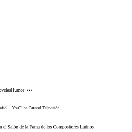
PUBLICIDAD
velas
Humor
afío'
YouTube Caracol Televisión
en el Salón de la Fama de los Compositores Latinos