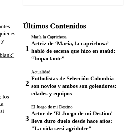
Últimos Contenidos
antes
quienes
María la Caprichosa
 y
Actriz de ‘María, la caprichosa’
habló de escena que hizo en ataúd:
_blank"
“Impactante”
Actualidad
Futbolistas de Selección Colombia
son novios y ambos son goleadores:
edades y equipos
; los
La
El Juego de mi Destino
sí
Actor de 'El Juego de mi Destino'
lleva duro duelo desde hace años:
"La vida será agridulce"