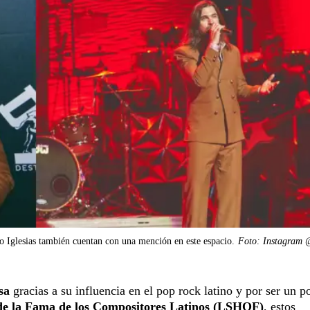
io Iglesias también cuentan con una mención en este espacio.
Foto: Instagram 
sa
gracias a su influencia en el pop rock latino y por ser un p
de la Fama de los Compositores Latinos (LSHOF)
, estos