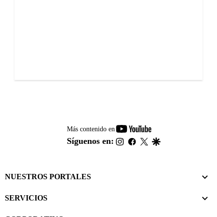
youtube-
Más contenido en
footer
instagram
facebook
twitter
google
Síguenos en:
NUESTROS PORTALES
SERVICIOS