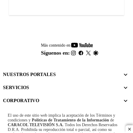
youtube-
Más contenido en
footer
instagram
facebook
twitter
google
Síguenos en:
NUESTROS PORTALES
SERVICIOS
CORPORATIVO
El uso de este sitio web implica la aceptación de los
Términos y
condiciones
y
Políticas de Tratamiento de la Información
de
CARACOL TELEVISIÓN S.A.
Todos los Derechos Reservados
D.R.A. Prohibida su reproducción total o parcial, así como su
cl