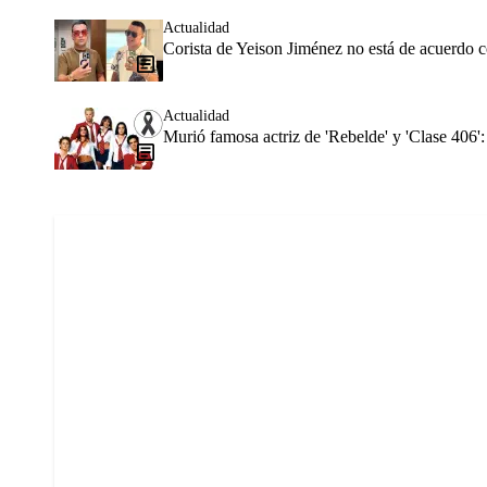
Actualidad
Corista de Yeison Jiménez no está de acuerdo c
Actualidad
Murió famosa actriz de 'Rebelde' y 'Clase 406':