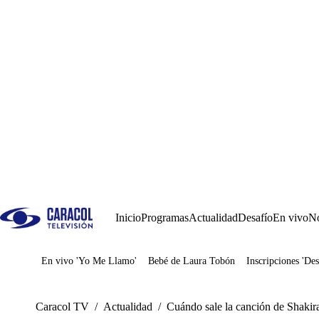
Inicio
Programas
Actualidad
Desafío
En vivo
No
En vivo 'Yo Me Llamo'
Bebé de Laura Tobón
Inscripciones 'Des
Juegos
Caracol TV
/
Actualidad
/
Cuándo sale la canción de Shakira