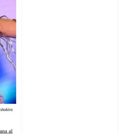
shakira
ana al