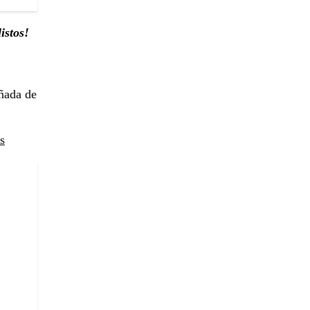
istos!
añada de
s