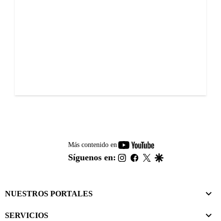
youtube-
Más contenido en
footer
instagram
facebook
twitter
google
Síguenos en:
NUESTROS PORTALES
SERVICIOS