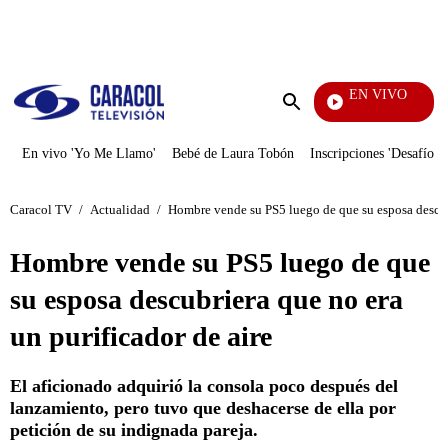
PUBLICIDAD
EN VIVO
También Caerás
Enviar
búsqueda
En vivo 'Yo Me Llamo'
Bebé de Laura Tobón
Inscripciones 'Desafío'
Caracol TV
/
Actualidad
/
Hombre vende su PS5 luego de que su esposa descubr
Hombre vende su PS5 luego de que
su esposa descubriera que no era
un purificador de aire
El aficionado adquirió la consola poco después del
lanzamiento, pero tuvo que deshacerse de ella por
petición de su indignada pareja.