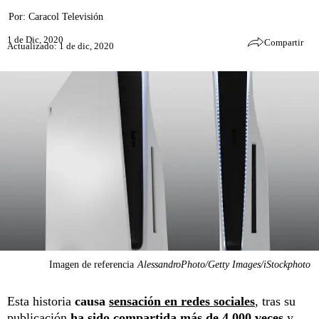
Por:
Caracol Televisión
1 de Dic, 2020
Compartir
Actualizado: 1 de dic, 2020
Imagen de referencia
AlessandroPhoto/Getty Images/iStockphoto
Esta historia
causa
sensación en redes sociales
, tras su
publicación
ha sido compartida más de 4.000 veces
y