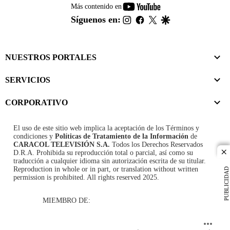
youtube-
Más contenido en
footer
instagram
facebook
twitter
google
Síguenos en:
NUESTROS PORTALES
SERVICIOS
CORPORATIVO
El uso de este sitio web implica la aceptación de los
Términos y
condiciones
y
Políticas de Tratamiento de la Información
de
CARACOL TELEVISIÓN S.A.
Todos los Derechos Reservados
D.R.A. Prohibida su reproducción total o parcial, así como su
cl
traducción a cualquier idioma sin autorización escrita de su titular.
Reproduction in whole or in part, or translation without written
PUBLICIDAD
permission is prohibited. All rights reserved 2025.
MIEMBRO DE: