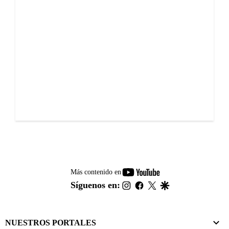
youtube-
Más contenido en
footer
instagram
facebook
twitter
google
Síguenos en:
NUESTROS PORTALES