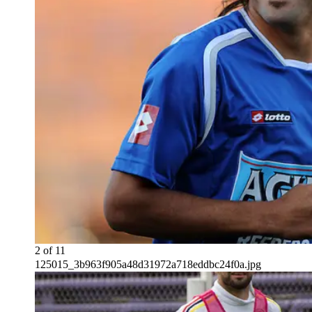
2
of
11
125015_3b963f905a48d31972a718eddbc24f0a.jpg