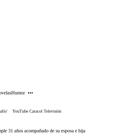
PUBLICIDAD
velas
Humor
afío'
YouTube Caracol Televisión
mple 31 años acompañado de su esposa e hija