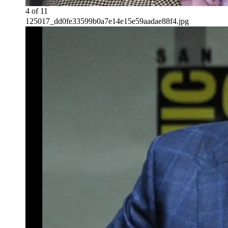
4
of
11
125017_dd0fe33599b0a7e14e15e59aadae88f4.jpg