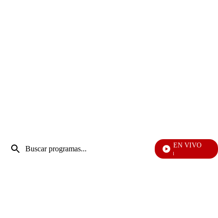
Entrada
EN VIVO
de
Noticias Car
Enviar
búsqueda
búsqueda