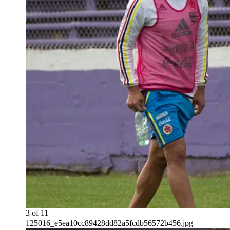
3
of
11
125016_e5ea10cc89428dd82a5fcdb56572b456.jpg