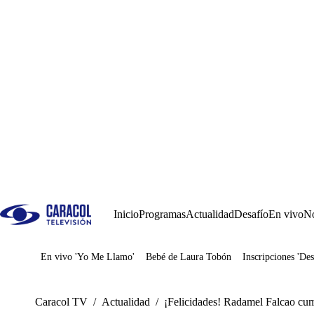
Inicio
Programas
Actualidad
Desafío
En vivo
No
En vivo 'Yo Me Llamo'
Bebé de Laura Tobón
Inscripciones 'Des
Juegos
Caracol TV
/
Actualidad
/
¡Felicidades! Radamel Falcao cu