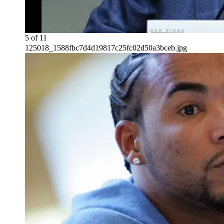
5
of
11
125018_1588fbc7d4d19817c25fc02d50a3bceb.jpg