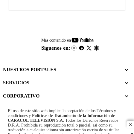
youtube-
Más contenido en
footer
instagram
facebook
twitter
google
Síguenos en:
NUESTROS PORTALES
SERVICIOS
CORPORATIVO
El uso de este sitio web implica la aceptación de los
Términos y
condiciones
y
Políticas de Tratamiento de la Información
de
CARACOL TELEVISIÓN S.A.
Todos los Derechos Reservados
D.R.A. Prohibida su reproducción total o parcial, así como su
cl
traducción a cualquier idioma sin autorización escrita de su titular.