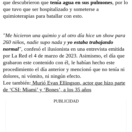
que descubrieron que
tenía agua en sus pulmones
, por lo
que tuvo que ser hospitalizado y someterse a
quimioterapias para batallar con esto.
"Me hicieron una quimio y al otro día hice un show para
260 niños, nadie supo nada y
yo estaba trabajando
normal
"
, confesó el ilusionista en una entrevista emitida
por La Red el 4 de marzo de 2023. Asimismo, el día que
grabaron este contenido con él, le habían hecho este
procedimiento el día anterior y mencionó que no tenía ni
dolores, ni vómito, ni ningún efecto.
Lee también:
Murió Evan Ellingson, actor que hizo parte
de ‘CSI: Miami’ y ‘Bones’, a los 35 años
PUBLICIDAD