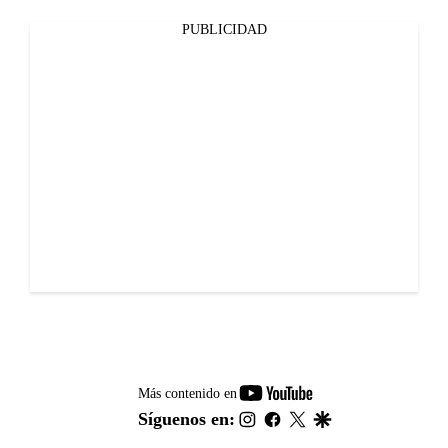
PUBLICIDAD
youtube-
Más contenido en
footer
instagram
facebook
twitter
google
Síguenos en: