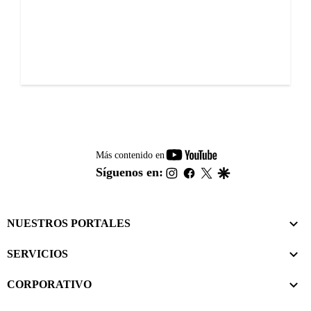
youtube-
Más contenido en
footer
instagram
facebook
twitter
google
Síguenos en:
NUESTROS PORTALES
SERVICIOS
CORPORATIVO