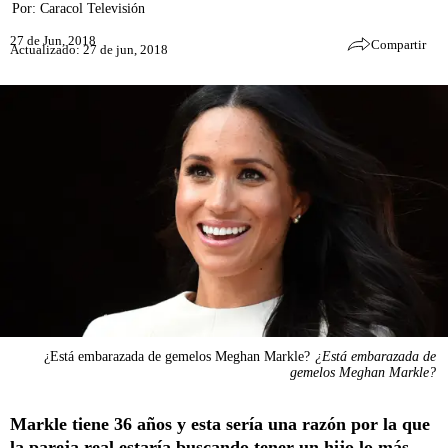
Por:
Caracol Televisión
27 de Jun, 2018
Compartir
Actualizado: 27 de jun, 2018
¿Está embarazada de gemelos Meghan Markle?
¿Está embarazada de
gemelos Meghan Markle?
Markle tiene 36 años y esta sería una razón por la que
la pareja real estaría buscando tener un hijo lo más