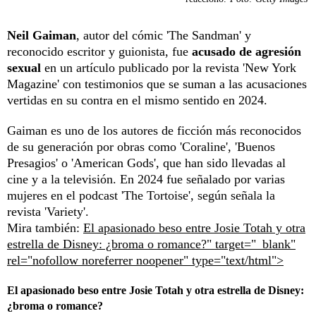
Neil Gaiman
, autor del cómic 'The Sandman' y
reconocido escritor y guionista, fue
acusado de agresión
sexual
en un artículo publicado por la revista 'New York
Magazine' con testimonios que se suman a las acusaciones
vertidas en su contra en el mismo sentido en 2024.
Gaiman es uno de los autores de ficción más reconocidos
de su generación por obras como 'Coraline', 'Buenos
Presagios' o 'American Gods', que han sido llevadas al
cine y a la televisión. En 2024 fue señalado por varias
mujeres en el podcast 'The Tortoise', según señala la
revista 'Variety'.
Mira también:
El apasionado beso entre Josie Totah y otra
estrella de Disney: ¿broma o romance?" target="_blank"
rel="nofollow noreferrer noopener" type="text/html">
El apasionado beso entre Josie Totah y otra estrella de Disney:
¿broma o romance?