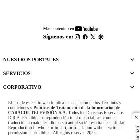
youtube-
Más contenido en
footer
instagram
facebook
twitter
google
Síguenos en:
NUESTROS PORTALES
SERVICIOS
CORPORATIVO
El uso de este sitio web implica la aceptación de los
Términos y
condiciones
y
Políticas de Tratamiento de la Información
de
CARACOL TELEVISIÓN S.A.
Todos los Derechos Reservados
D.R.A. Prohibida su reproducción total o parcial, así como su
cl
traducción a cualquier idioma sin autorización escrita de su titular.
Reproduction in whole or in part, or translation without written
PUBLICIDAD
permission is prohibited. All rights reserved 2025.