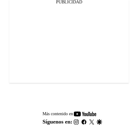
PUBLICIDAD
youtube-
Más contenido en
footer
instagram
facebook
twitter
google
Síguenos en: