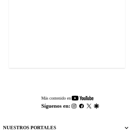
youtube-
Más contenido en
footer
instagram
facebook
twitter
google
Síguenos en:
NUESTROS PORTALES