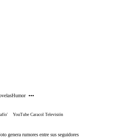
PUBLICIDAD
velas
Humor
afío'
YouTube Caracol Televisión
to genera rumores entre sus seguidores