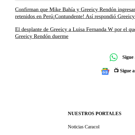
Confirman que Mike Bahía y Greeicy Rendón ingresar
retenidos en Perú
¡Contundente! Así respondió Greeicy
El desplante de Greeicy a Luisa Fernanda W por el que
Greeicy Rendón duerme
Sigue
📺 Sigue a
NUESTROS PORTALES
Noticias Caracol