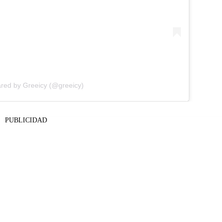
ared by Greeicy (@greeicy)
PUBLICIDAD