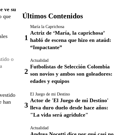
le ve su
Últimos Contenidos
o que
María la Caprichosa
Actriz de ‘María, la caprichosa’
ales
habló de escena que hizo en ataúd:
“Impactante”
stido o
Actualidad
a
Futbolistas de Selección Colombia
son novios y ambos son goleadores:
edades y equipos
El Juego de mi Destino
 vestido
Actor de 'El Juego de mi Destino'
se han
lleva duro duelo desde hace años:
"La vida será agridulce"
Actualidad
Andrea Nocetti dice por qué casi no