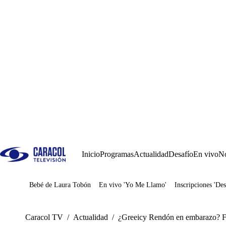
Inicio
Programas
Actualidad
Desafío
En vivo
No
Bebé de Laura Tobón
En vivo 'Yo Me Llamo'
Inscripciones 'Des
Juegos
Caracol TV
/
Actualidad
/
¿Greeicy Rendón en embarazo? Fo