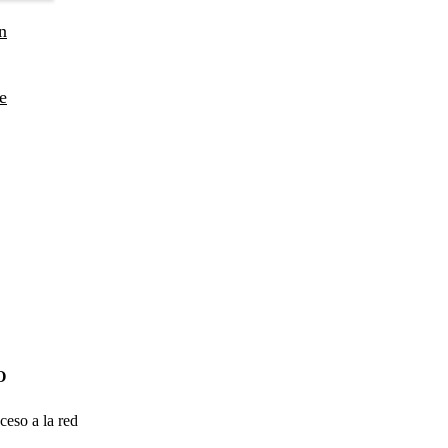
n
e
O
ceso a la red