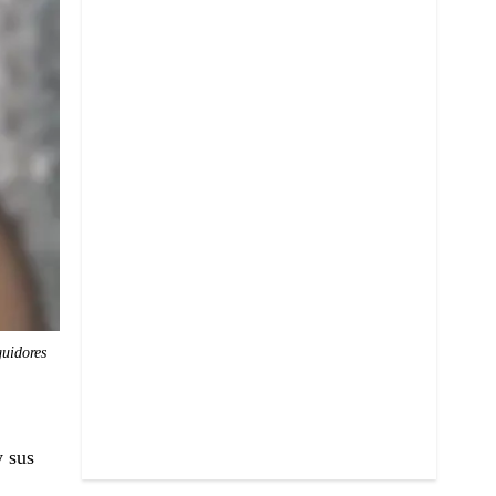
guidores
y sus