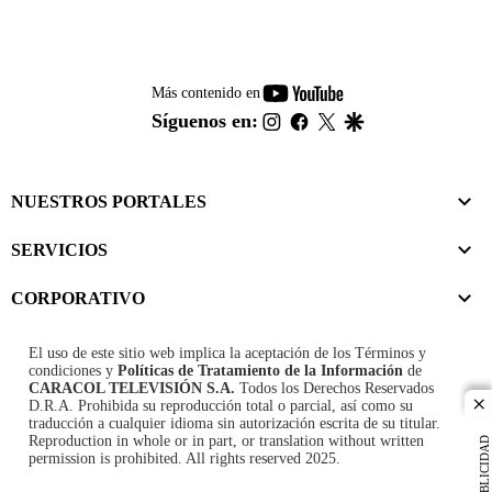
youtube-
Más contenido en
footer
instagram
facebook
twitter
google
Síguenos en:
NUESTROS PORTALES
SERVICIOS
CORPORATIVO
El uso de este sitio web implica la aceptación de los
Términos y
condiciones
y
Políticas de Tratamiento de la Información
de
CARACOL TELEVISIÓN S.A.
Todos los Derechos Reservados
D.R.A. Prohibida su reproducción total o parcial, así como su
cl
traducción a cualquier idioma sin autorización escrita de su titular.
Reproduction in whole or in part, or translation without written
PUBLICIDAD
permission is prohibited. All rights reserved 2025.