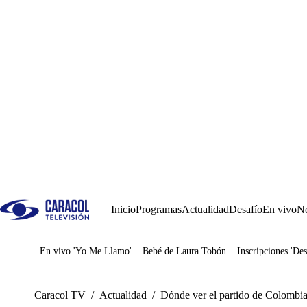
Inicio
Programas
Actualidad
Desafío
En vivo
No
En vivo 'Yo Me Llamo'
Bebé de Laura Tobón
Inscripciones 'Des
Juegos
Caracol TV
/
Actualidad
/
Dónde ver el partido de Colombia 