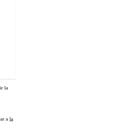
e la
sar a
la