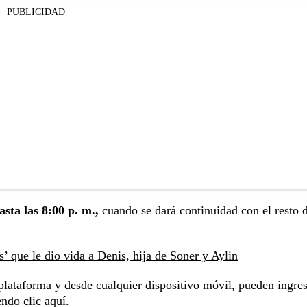
PUBLICIDAD
asta las 8:00 p. m.,
cuando se dará continuidad con el resto d
’ que le dio vida a Denis, hija de Soner y Aylin
 plataforma y desde cualquier dispositivo móvil, pueden ingre
endo clic aquí
.