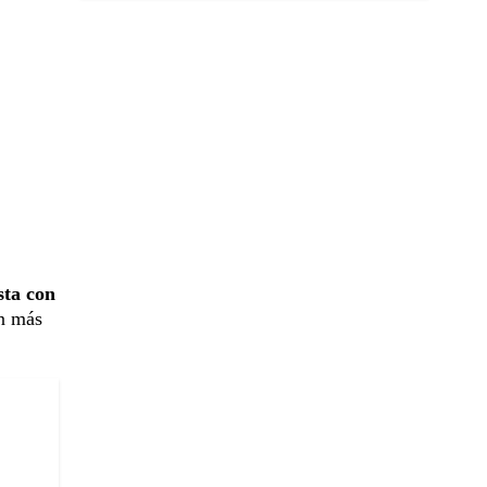
sta con
an más