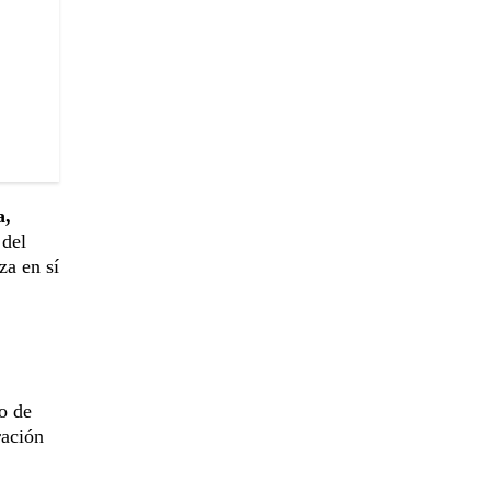
a,
 del
za en sí
o de
ación