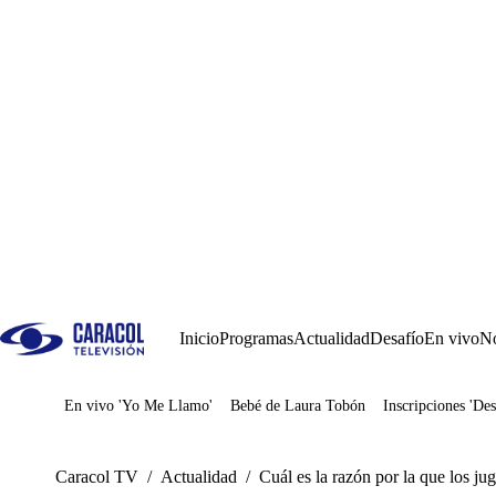
Inicio
Programas
Actualidad
Desafío
En vivo
No
En vivo 'Yo Me Llamo'
Bebé de Laura Tobón
Inscripciones 'Des
Juegos
Caracol TV
/
Actualidad
/
Cuál es la razón por la que los j