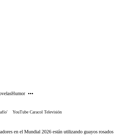
PUBLICIDAD
velas
Humor
afío'
YouTube Caracol Televisión
ugadores en el Mundial 2026 están utilizando guayos rosados