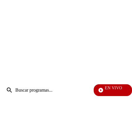
Entrada
EN VIVO
de
EFÉ
Enviar
búsqueda
búsqueda