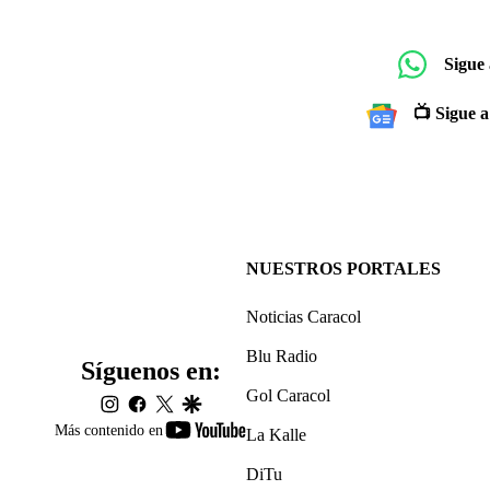
Sigue
📺 Sigue a
NUESTROS PORTALES
Noticias Caracol
Blu Radio
Síguenos en:
Gol Caracol
instagram
facebook
twitter
google
youtube-
Más contenido en
La Kalle
footer
DiTu