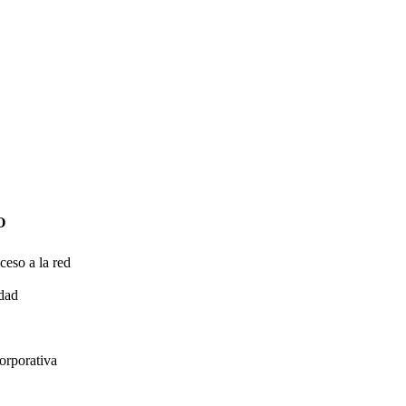
O
ceso a la red
idad
orporativa