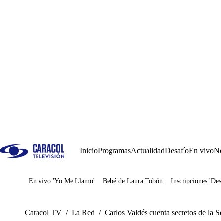
Inicio
Programas
Actualidad
Desafío
En vivo
No
En vivo 'Yo Me Llamo'
Bebé de Laura Tobón
Inscripciones 'Des
Juegos
Caracol TV
/
La Red
/
Carlos Valdés cuenta secretos de la 