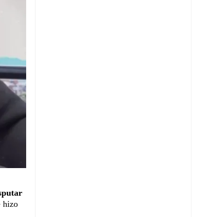
sputar
e hizo