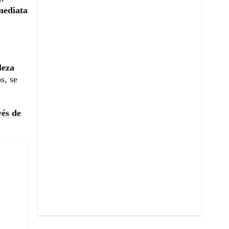
mediata
leza
s, se
vés de