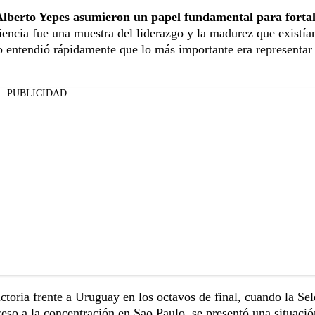
lberto Yepes asumieron un papel fundamental para fortal
iencia fue una muestra del liderazgo y la madurez que existía
o entendió rápidamente que lo más importante era representar 
PUBLICIDAD
toria frente a Uruguay en los octavos de final, cuando la Se
reso a la concentración en Sao Paulo, se presentó una situació