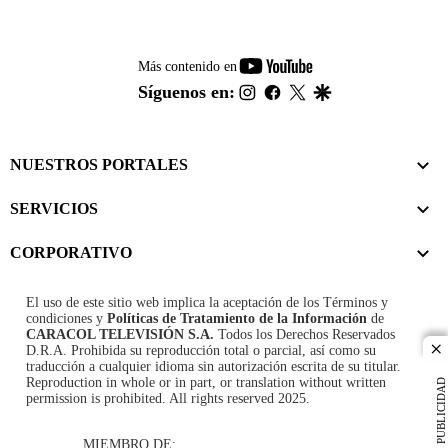
youtube-
Más contenido en
footer
instagram
facebook
twitter
google
Síguenos en:
NUESTROS PORTALES
SERVICIOS
CORPORATIVO
El uso de este sitio web implica la aceptación de los
Términos y
condiciones
y
Políticas de Tratamiento de la Información
de
CARACOL TELEVISIÓN S.A.
Todos los Derechos Reservados
D.R.A. Prohibida su reproducción total o parcial, así como su
cl
traducción a cualquier idioma sin autorización escrita de su titular.
Reproduction in whole or in part, or translation without written
PUBLICIDAD
permission is prohibited. All rights reserved 2025.
MIEMBRO DE: