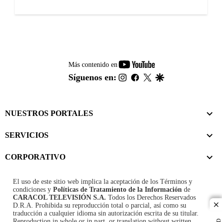
youtube-
Más contenido en
footer
instagram
facebook
twitter
google
Síguenos en:
NUESTROS PORTALES
SERVICIOS
CORPORATIVO
El uso de este sitio web implica la aceptación de los
Términos y
condiciones
y
Políticas de Tratamiento de la Información
de
CARACOL TELEVISIÓN S.A.
Todos los Derechos Reservados
D.R.A. Prohibida su reproducción total o parcial, así como su
cl
traducción a cualquier idioma sin autorización escrita de su titular.
Reproduction in whole or in part, or translation without written