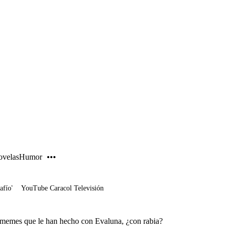
PUBLICIDAD
velas
Humor
afío'
YouTube Caracol Televisión
 memes que le han hecho con Evaluna, ¿con rabia?