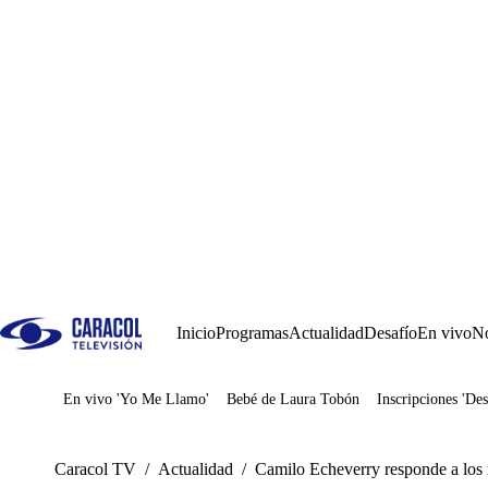
Inicio
Programas
Actualidad
Desafío
En vivo
No
En vivo 'Yo Me Llamo'
Bebé de Laura Tobón
Inscripciones 'Des
Juegos
Caracol TV
/
Actualidad
/
Camilo Echeverry responde a los