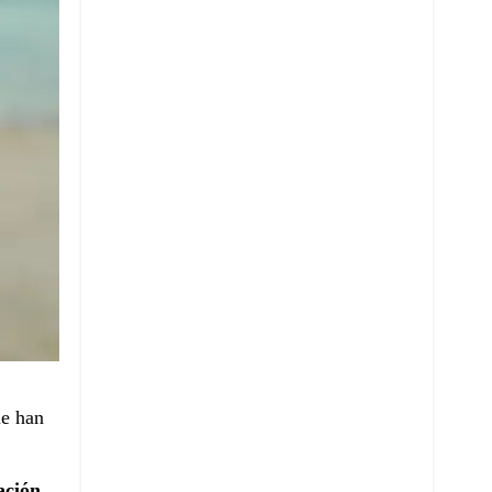
ue han
ación