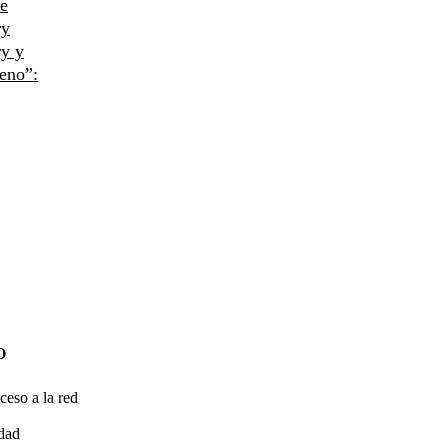
ue
ry
ry y
eno”:
O
ceso a la red
idad