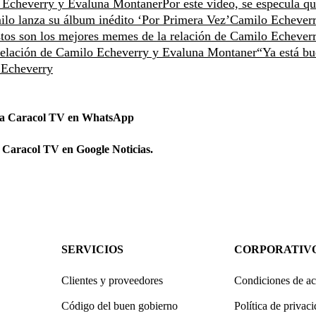
o Echeverry y Evaluna Montaner
Por este video, se especula q
lo lanza su álbum inédito ‘Por Primera Vez’
Camilo Echever
tos son los mejores memes de la relación de Camilo Echever
relación de Camilo Echeverry y Evaluna Montaner
“Ya está bu
 Echeverry
 a Caracol TV en WhatsApp
 Caracol TV en Google Noticias.
SERVICIOS
CORPORATIV
Clientes y proveedores
Condiciones de ac
Código del buen gobierno
Política de privac