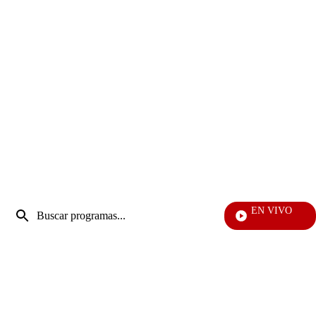
Entrada
EN VIVO
de
Día A D
Enviar
búsqueda
búsqueda