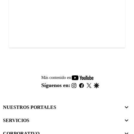
youtube-
Más contenido en
footer
instagram
facebook
twitter
google
Síguenos en:
NUESTROS PORTALES
SERVICIOS
CORPORATIVO