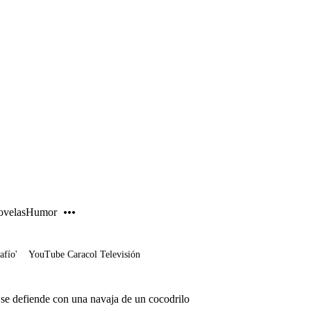
PUBLICIDAD
velas
Humor
afío'
YouTube Caracol Televisión
e defiende con una navaja de un cocodrilo