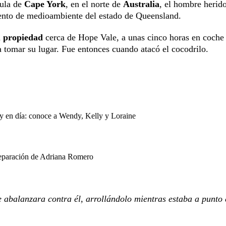
sula de
Cape York
, en el norte de
Australia
, el hombre herid
mento de medioambiente del estado de Queensland.
u propiedad
cerca de Hope Vale, a unas cinco horas en coche 
ra tomar su lugar. Fue entonces cuando atacó el cocodrilo.
oy en día: conoce a Wendy, Kelly y Loraine
separación de Adriana Romero
e abalanzara contra él, arrollándolo mientras estaba a punto