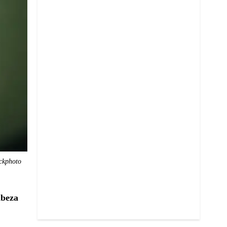
ockphoto
abeza