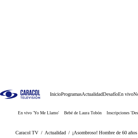
Inicio
Programas
Actualidad
Desafío
En vivo
No
En vivo 'Yo Me Llamo'
Bebé de Laura Tobón
Inscripciones 'Des
Juegos
Caracol TV
/
Actualidad
/
¡Asombroso! Hombre de 60 años s