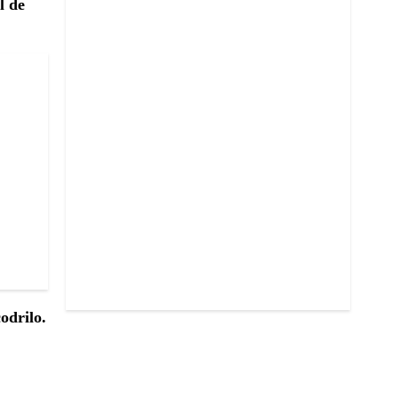
l de
odrilo.