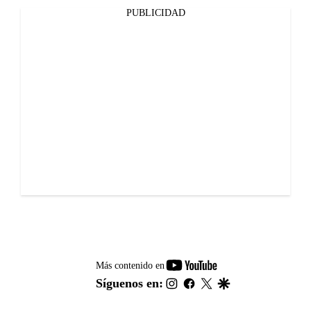
PUBLICIDAD
youtube-
Más contenido en
footer
instagram
facebook
twitter
google
Síguenos en: