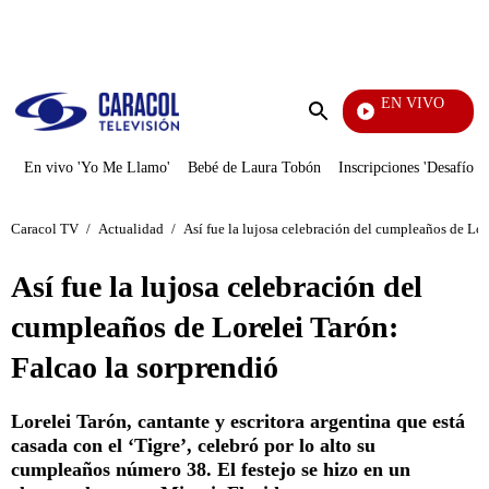
PUBLICIDAD
EN VIVO
Cuento
Enviar
búsqueda
En vivo 'Yo Me Llamo'
Bebé de Laura Tobón
Inscripciones 'Desafío'
Caracol TV
/
Actualidad
/
Así fue la lujosa celebración del cumpleaños de Lor
Así fue la lujosa celebración del
cumpleaños de Lorelei Tarón:
Falcao la sorprendió
Lorelei Tarón, cantante y escritora argentina que está
casada con el ‘Tigre’, celebró por lo alto su
cumpleaños número 38. El festejo se hizo en un