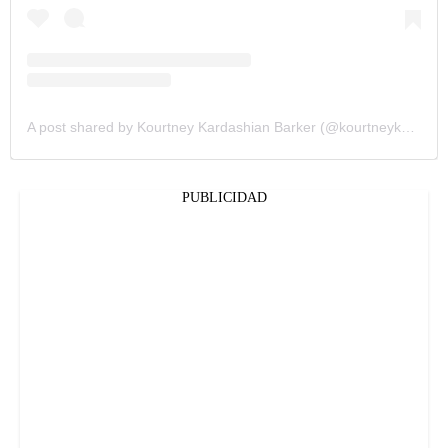
A post shared by Kourtney Kardashian Barker (@kourtneykardash)
PUBLICIDAD