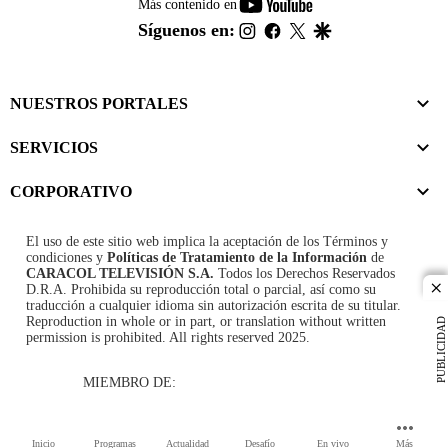
youtube-
Más contenido en
footer
instagram
facebook
twitter
google
Síguenos en:
NUESTROS PORTALES
SERVICIOS
CORPORATIVO
El uso de este sitio web implica la aceptación de los
Términos y
condiciones
y
Políticas de Tratamiento de la Información
de
CARACOL TELEVISIÓN S.A.
Todos los Derechos Reservados
D.R.A. Prohibida su reproducción total o parcial, así como su
cl
traducción a cualquier idioma sin autorización escrita de su titular.
Reproduction in whole or in part, or translation without written
PUBLICIDAD
permission is prohibited. All rights reserved 2025.
MIEMBRO DE:
Inicio
Programas
Actualidad
Desafío
En vivo
Más