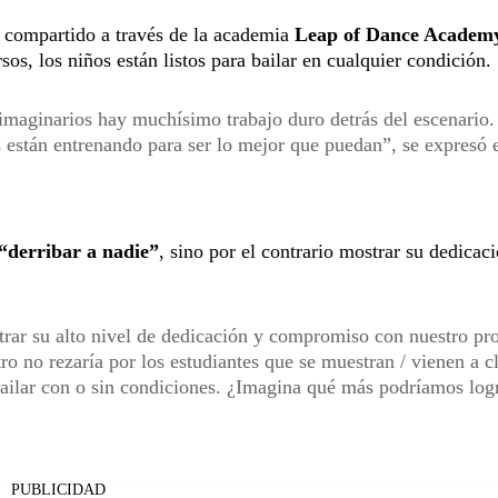
e compartido a través de la academia
Leap of Dance Academ
os, los niños están listos para bailar en cualquier condición.
s imaginarios hay muchísimo trabajo duro detrás del escenario
s están entrenando para ser lo mejor que puedan”, se expresó 
“derribar a nadie”
, sino por el contrario mostrar su dedicac
strar su alto nivel de dedicación y compromiso con nuestro p
o no rezaría por los estudiantes que se muestran / vienen a c
bailar con o sin condiciones. ¿Imagina qué más podríamos logr
PUBLICIDAD