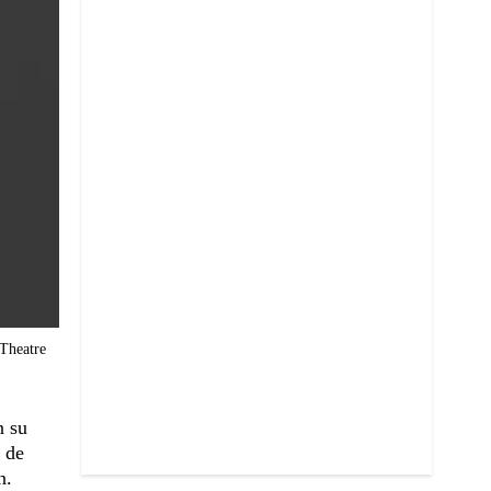
 Theatre
n su
 de
án.