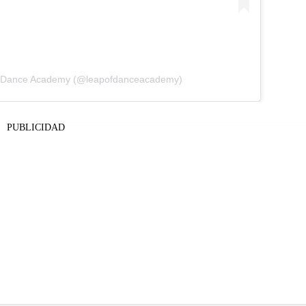
of Dance Academy (@leapofdanceacademy)
PUBLICIDAD