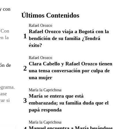
y
con
Últimos Contenidos
Rafael Orozco
. Con
Rafael Orozco viaja a Bogotá con la
en la
bendición de su familia ¿Tendrá
éxito?
Rafael Orozco
Clara Cabello y Rafael Orozco tienen
ión de
una tensa conversación por culpa de
una mujer
rograma.
María la Caprichosa
lase
María se entera que está
ar si
embarazada; su familia duda que el
papá responda
María la Caprichosa
Manuel encuentra a María besándose