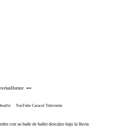
PUBLICIDAD
velas
Humor
Desafío'
YouTube Caracol Televisión
edes con su baile de ballet descalzo bajo la lluvia