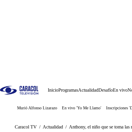
Inicio
Programas
Actualidad
Desafío
En vivo
No
Murió Alfonso Lizarazo
En vivo 'Yo Me Llamo'
Inscripciones '
Juegos
Caracol TV
/
Actualidad
/
Anthony, el niño que se toma las r