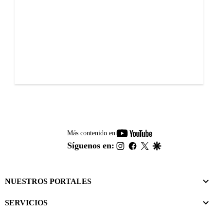
youtube-
Más contenido en
footer
instagram
facebook
twitter
google
Síguenos en:
NUESTROS PORTALES
SERVICIOS