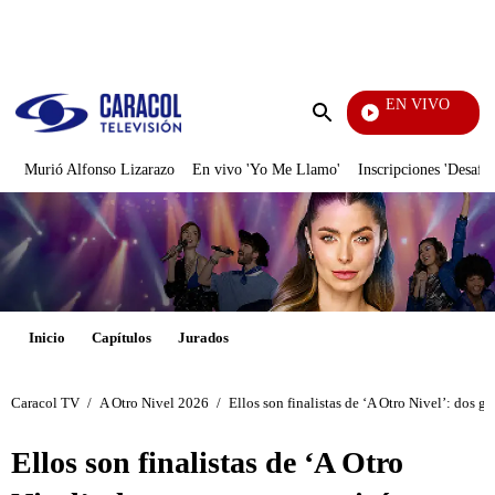
PUBLICIDAD
EN VIVO
EFÉ
Enviar
búsqueda
Murió Alfonso Lizarazo
En vivo 'Yo Me Llamo'
Inscripciones 'Desafío
Inicio
Capítulos
Jurados
Caracol TV
/
A Otro Nivel 2026
/
Ellos son finalistas de ‘A Otro Nivel’: dos 
Ellos son finalistas de ‘A Otro