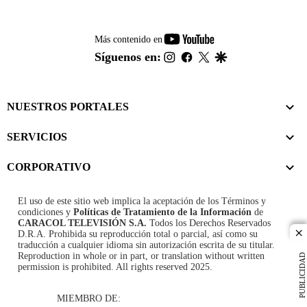
youtube-
Más contenido en
footer
instagram
facebook
twitter
google
Síguenos en:
NUESTROS PORTALES
SERVICIOS
CORPORATIVO
El uso de este sitio web implica la aceptación de los
Términos y
condiciones
y
Políticas de Tratamiento de la Información
de
CARACOL TELEVISIÓN S.A.
Todos los Derechos Reservados
D.R.A. Prohibida su reproducción total o parcial, así como su
cl
traducción a cualquier idioma sin autorización escrita de su titular.
Reproduction in whole or in part, or translation without written
PUBLICIDAD
permission is prohibited. All rights reserved 2025.
MIEMBRO DE: