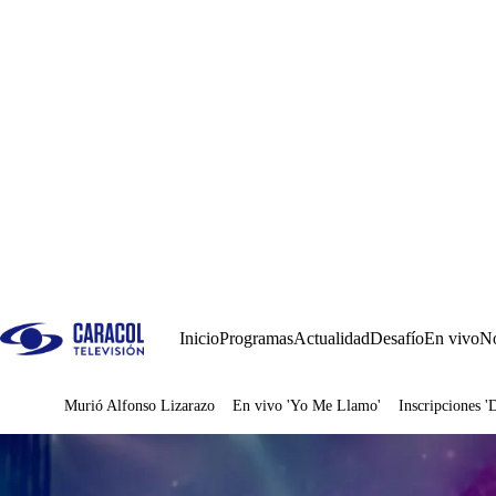
Inicio
Programas
Actualidad
Desafío
En vivo
No
Murió Alfonso Lizarazo
En vivo 'Yo Me Llamo'
Inscripciones '
Juegos