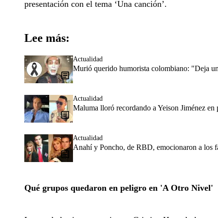
presentación con el tema ‘Una canción’.
Lee más:
Actualidad
Murió querido humorista colombiano: "Deja un
Actualidad
Maluma lloró recordando a Yeison Jiménez en pl
Actualidad
Anahí y Poncho, de RBD, emocionaron a los f
Qué grupos quedaron en peligro en 'A Otro Nivel'