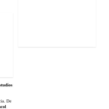
studios
cia. De
acol