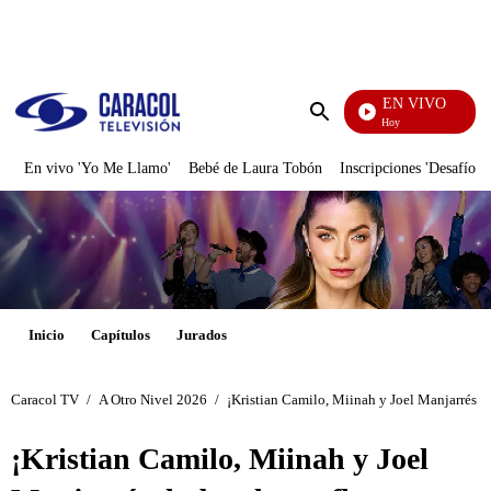
PUBLICIDAD
EN VIVO
La Finca De Hoy
Enviar
búsqueda
En vivo 'Yo Me Llamo'
Bebé de Laura Tobón
Inscripciones 'Desafío'
Inicio
Capítulos
Jurados
Caracol TV
/
A Otro Nivel 2026
/
¡Kristian Camilo, Miinah y Joel Manjarrés d
¡Kristian Camilo, Miinah y Joel