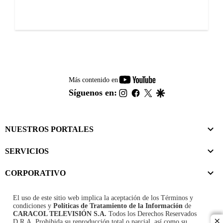
youtube-
Más contenido en
footer
instagram
facebook
twitter
google
Síguenos en:
NUESTROS PORTALES
SERVICIOS
CORPORATIVO
El uso de este sitio web implica la aceptación de los
Términos y
condiciones
y
Políticas de Tratamiento de la Información
de
CARACOL TELEVISIÓN S.A.
Todos los Derechos Reservados
D.R.A. Prohibida su reproducción total o parcial, así como su