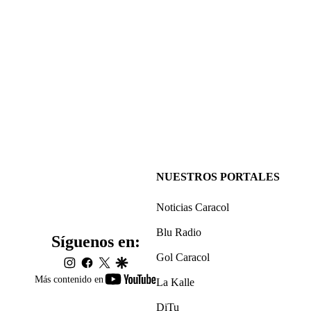
NUESTROS PORTALES
Noticias Caracol
Blu Radio
Síguenos en:
Gol Caracol
instagram
facebook
twitter
google
youtube-
Más contenido en
La Kalle
footer
DiTu