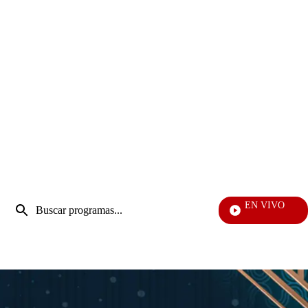
Entrada
EN VIVO
de
Día A Día
Enviar
búsqueda
búsqueda