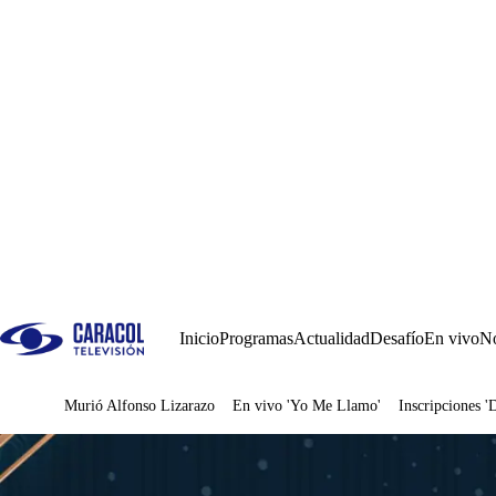
Inicio
Programas
Actualidad
Desafío
En vivo
No
Murió Alfonso Lizarazo
En vivo 'Yo Me Llamo'
Inscripciones '
Juegos