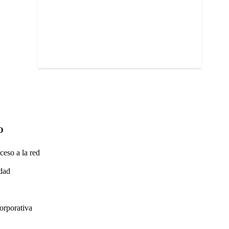
O
ceso a la red
idad
orporativa