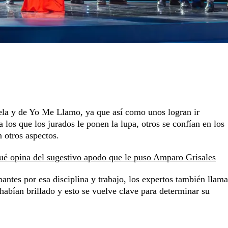
uela y de Yo Me Llamo, ya que así como unos logran ir
 los que los jurados le ponen la lupa, otros se confían en los
n otros aspectos.
é opina del sugestivo apodo que le puso Amparo Grisales
pantes por esa disciplina y trabajo, los expertos también llama
habían brillado y esto se vuelve clave para determinar su