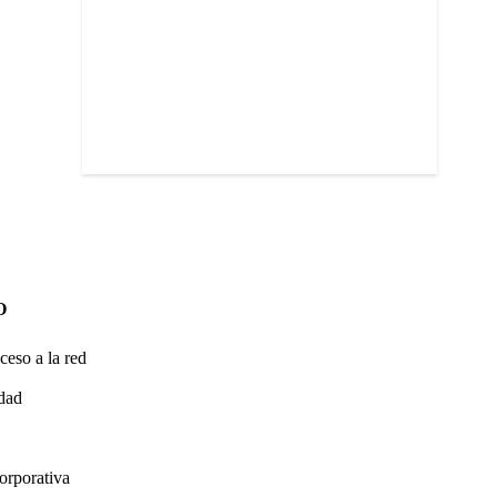
O
ceso a la red
idad
orporativa