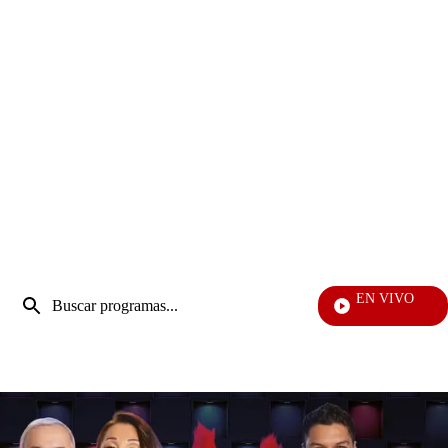
Entrada
EN VIVO
de
Televentas
Enviar
búsqueda
búsqueda