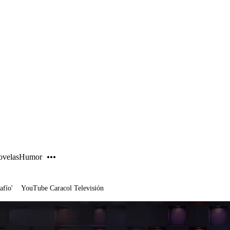
PUBLICIDAD
velas
Humor
afío'
YouTube Caracol Televisión