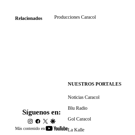
Producciones Caracol
Relacionados
NUESTROS PORTALES
Noticias Caracol
Blu Radio
Síguenos en:
Gol Caracol
instagram
facebook
twitter
google
youtube-
Más contenido en
La Kalle
footer