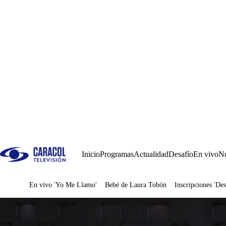
Inicio
Programas
Actualidad
Desafío
En vivo
No
En vivo 'Yo Me Llamo'
Bebé de Laura Tobón
Inscripciones 'Des
Juegos