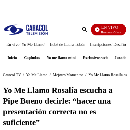
PUBLICIDAD
EN VIVO
Cuen
Enviar
búsqueda
En vivo 'Yo Me Llamo'
Bebé de Laura Tobón
Inscripciones 'Desafío'
Inicio
Capítulos
Yo me llamo mini
Exclusivos web
Jurados
Caracol TV
/
Yo Me Llamo
/
Mejores Momentos
/
Yo Me Llamo Rosalía escuc
Yo Me Llamo Rosalía escucha a
Pipe Bueno decirle: “hacer una
presentación correcta no es
suficiente”