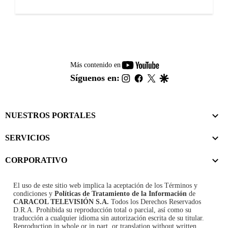
youtube-
Más contenido en
footer
instagram
facebook
twitter
google
Síguenos en:
NUESTROS PORTALES
SERVICIOS
CORPORATIVO
El uso de este sitio web implica la aceptación de los
Términos y
condiciones
y
Políticas de Tratamiento de la Información
de
CARACOL TELEVISIÓN S.A.
Todos los Derechos Reservados
D.R.A. Prohibida su reproducción total o parcial, así como su
traducción a cualquier idioma sin autorización escrita de su titular.
Reproduction in whole or in part, or translation without written