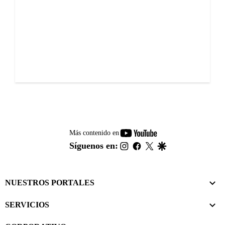
youtube-
Más contenido en
footer
instagram
facebook
twitter
google
Síguenos en:
NUESTROS PORTALES
SERVICIOS