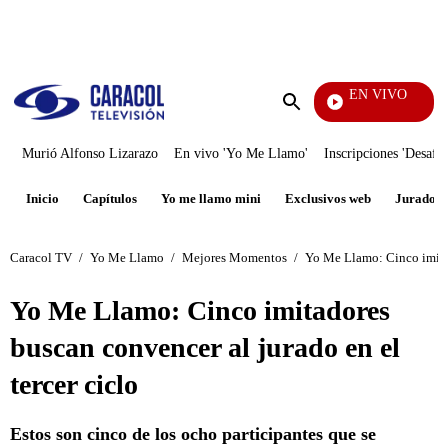
PUBLICIDAD
EN VIVO
Noticias
Enviar
búsqueda
Murió Alfonso Lizarazo
En vivo 'Yo Me Llamo'
Inscripciones 'Desafío
Inicio
Capítulos
Yo me llamo mini
Exclusivos web
Jurados
Caracol TV
/
Yo Me Llamo
/
Mejores Momentos
/
Yo Me Llamo: Cinco imitad
Yo Me Llamo: Cinco imitadores
buscan convencer al jurado en el
tercer ciclo
Estos son cinco de los ocho participantes que se