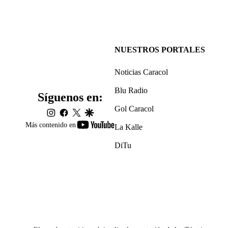
NUESTROS PORTALES
Noticias Caracol
Blu Radio
Síguenos en:
Gol Caracol
instagram
facebook
twitter
google
youtube-
Más contenido en
La Kalle
footer
DiTu