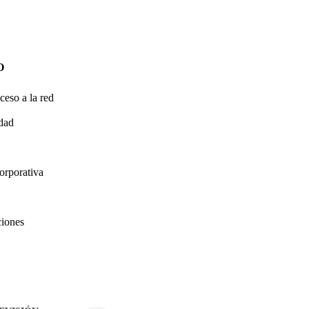
O
ceso a la red
idad
orporativa
ciones