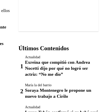
 ellos
ente
es
Últimos Contenidos
Actualidad
Exreina que compitió con Andrea
Nocetti dijo por qué no logró ser
actriz: “No me dio”
María la del barrio
Soraya Montenegro le propone un
nuevo trabajo a Cirilo
Actualidad