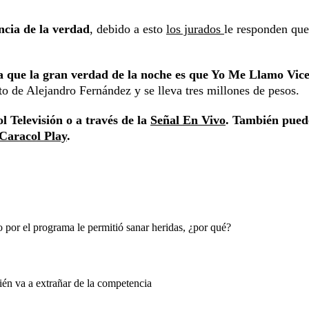
ncia de la verdad
, debido a esto
los jurados
le responden que
ma que la gran verdad de la noche es que Yo Me Llamo Vic
sto de Alejandro Fernández y se lleva tres millones de pesos.
l Televisión o a través de la
Señal En Vivo
. También pued
Caracol Play
.
por el programa le permitió sanar heridas, ¿por qué?
én va a extrañar de la competencia