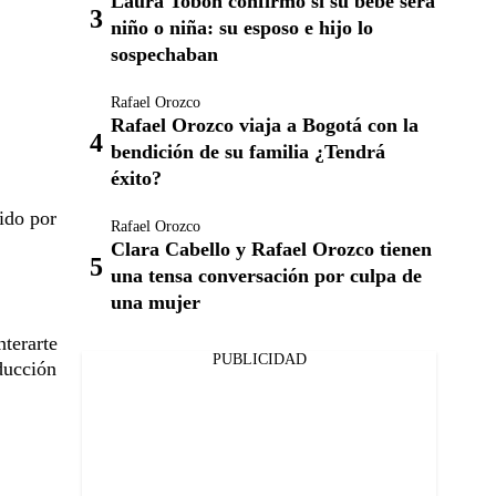
Laura Tobón confirmó si su bebé será
niño o niña: su esposo e hijo lo
sospechaban
Rafael Orozco
Rafael Orozco viaja a Bogotá con la
bendición de su familia ¿Tendrá
éxito?
ido por
Rafael Orozco
Clara Cabello y Rafael Orozco tienen
una tensa conversación por culpa de
una mujer
terarte
PUBLICIDAD
ducción