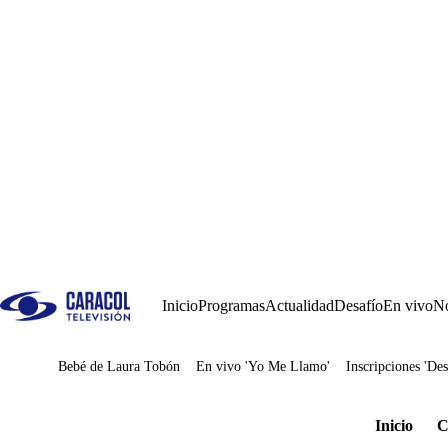
Inicio
Programas
Actualidad
Desafío
En vivo
No
Bebé de Laura Tobón
En vivo 'Yo Me Llamo'
Inscripciones 'Des
Juegos
Inicio
C