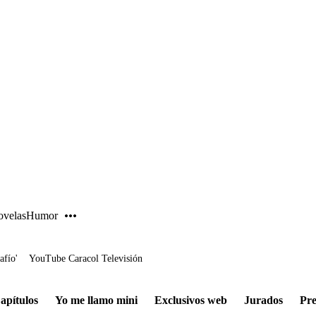
PUBLICIDAD
velas
Humor
afío'
YouTube Caracol Televisión
apítulos
Yo me llamo mini
Exclusivos web
Jurados
Pre