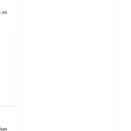
s en
 han