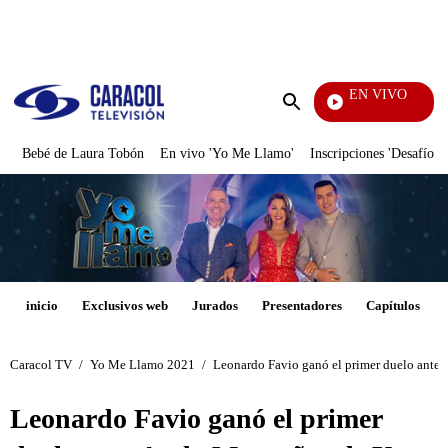
PUBLICIDAD
EN VIVO
Televentas
Enviar
búsqueda
Bebé de Laura Tobón
En vivo 'Yo Me Llamo'
Inscripciones 'Desafío'
inicio
Exclusivos web
Jurados
Presentadores
Capítulos
Caracol TV
/
Yo Me Llamo 2021
/
Leonardo Favio ganó el primer duelo ant
Leonardo Favio ganó el primer