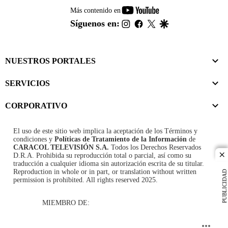
youtube-
Más contenido en
footer
instagram
facebook
twitter
google
Síguenos en:
NUESTROS PORTALES
SERVICIOS
CORPORATIVO
El uso de este sitio web implica la aceptación de los
Términos y
condiciones
y
Políticas de Tratamiento de la Información
de
CARACOL TELEVISIÓN S.A.
Todos los Derechos Reservados
D.R.A. Prohibida su reproducción total o parcial, así como su
cl
traducción a cualquier idioma sin autorización escrita de su titular.
Reproduction in whole or in part, or translation without written
PUBLICIDAD
permission is prohibited. All rights reserved 2025.
MIEMBRO DE: